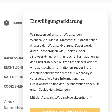
Einwilligungserklärung
BARRIERE MELDEN
Wir nutzen auf unserer
Website
den
Webanalyse-Dienst „Matomo“ zur statistischen
Analyse der
Website
-Nutzung. Dabei werden
durch Technologien wie „
Cookies
“ oder
„
Browser
-
Fingerprinting
“ auch Informationen auf
IMPRESSUM
den Endgeräten der Nutzer gespeichert oder es
RECHTLICHE HINWEISE
wird auf solche Informationen zugegriffen.
Anschließend werden diese zur Webanalyse
DATENSCHUTZHINWEIS
verarbeitet. Weitere Informationen zur
Funktionsweise und der Speicherdauer finden Sie
COOKIE-EINSTELLUNGEN
unter
Cookie
-Einstellungen
.
Mit der Auswahl „Webanalyse akzeptieren“
© 2026
stimmen Sie der Nutzung des Webanalyse-
Bundesministerium für wirtschaftliche Zusammenarbeit und
Dienstes „Matomo“ auf der
Website
des